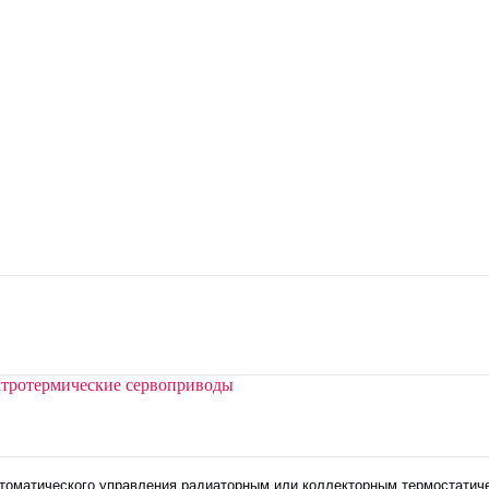
тротермические сервоприводы
томатического управления радиаторным или коллекторным термостатиче