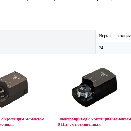
Нормально-закры
24
д с крутящим моментом
Электропривод с крутящим моменто
ционный
8 Нм, 3х-позиционный